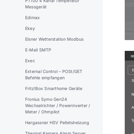
PT100 4 Kanal Temperatur
Messgerät
Edimax
Ekey
Elsner Wetterstation Modbus
E-Mail SMTP
Exec
External Control – POSt/GET
Befehle empfangen
Fritz!Box Smarthome Geräte
Fronius Symo Gen24
Wechselrichter / Powerinverter /
Meter / Ohmpilot
Hargassner HSV Pelletsheizung
Thermal Kamera Alarm Server