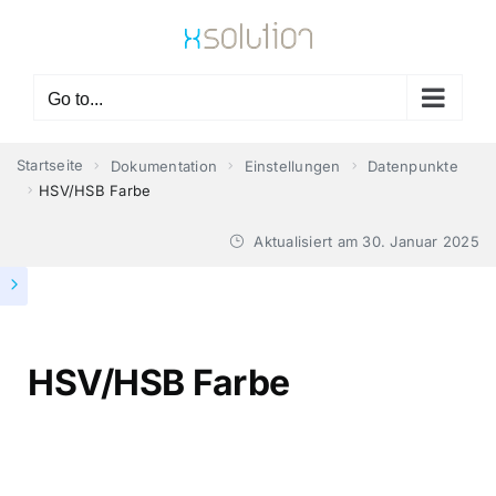
Skip
to
content
Go to...
Startseite
Dokumentation
Einstellungen
Datenpunkte
HSV/HSB Farbe
Aktualisiert am
30. Januar 2025
HSV/HSB Farbe