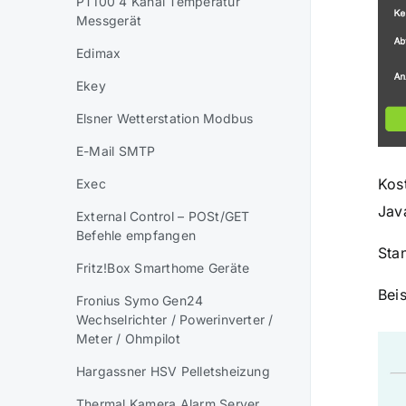
PT100 4 Kanal Temperatur
Messgerät
Edimax
Ekey
Elsner Wetterstation Modbus
E-Mail SMTP
Kos
Exec
Jav
External Control – POSt/GET
Befehle empfangen
Sta
Fritz!Box Smarthome Geräte
Bei
Fronius Symo Gen24
Wechselrichter / Powerinverter /
Meter / Ohmpilot
Hargassner HSV Pelletsheizung
Thermal Kamera Alarm Server