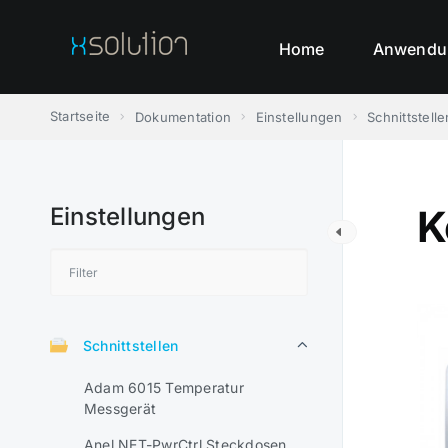
Skip
to
Home
Anwendu
content
Startseite
Dokumentation
Einstellungen
Schnittstelle
Einstellungen
K
Schnittstellen
Adam 6015 Temperatur
Messgerät
Anel NET-PwrCtrl Steckdosen