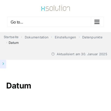
Skip
to
content
Go to...
Startseite
Dokumentation
Einstellungen
Datenpunkte
Datum
Aktualisiert am
30. Januar 2025
Datum