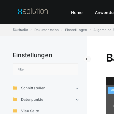
Skip
to
Home
Anwendu
content
Startseite
Dokumentation
Einstellungen
Allgemeine 
Einstellungen
B
Schnittstellen
Datenpunkte
Visu Seite