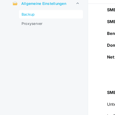
Allgemeine Einstellungen
SMB
Backup
SMB
Proxyserver
Ben
Do
Net
SMB
Unt