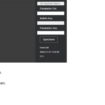
h.
gen.