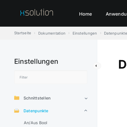
Skip
to
Home
Anwendu
content
Startseite
Dokumentation
Einstellungen
Datenpunkt
Einstellungen
D
Schnittstellen
Datenpunkte
An/Aus Bool