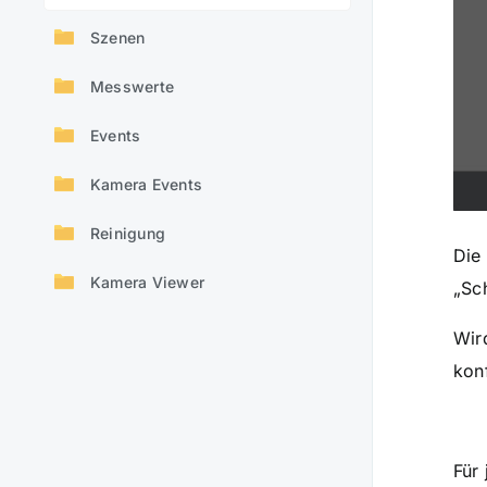
Szenen
Messwerte
Events
Kamera Events
Reinigung
Die
Kamera Viewer
„Sc
Wir
konf
Für