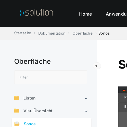
Skip
to
Home
Anwendu
content
Startseite
Dokumentation
Oberfläche
Sonos
Oberfläche
S
Listen
Visu Übersicht
Sonos