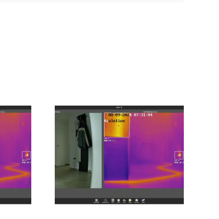
Sicherheit und
Effizienz im
X-Server
Sägewerk: Die
Vorteile von IP-
Wärmebildkameras