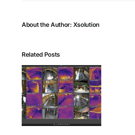
About the Author:
Xsolution
Related Posts
nd
m
ie
IP-
eras