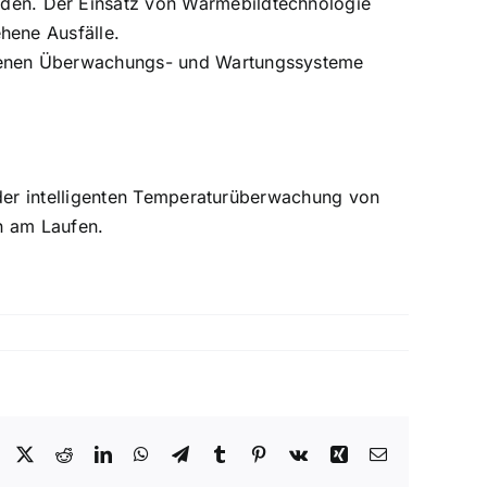
den. Der Einsatz von Wärmebildtechnologie
hene Ausfälle.
ndenen Überwachungs- und Wartungssysteme
der intelligenten Temperaturüberwachung von
n am Laufen.
Facebook
X
Reddit
LinkedIn
WhatsApp
Telegram
Tumblr
Pinterest
Vk
Xing
Email