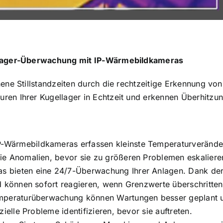
ellager-Überwachung mit IP-Wärmebildkameras
ne Stillstandzeiten durch die rechtzeitige Erkennung von
en Ihrer Kugellager in Echtzeit und erkennen Überhitzun
-Wärmebildkameras erfassen kleinste Temperaturveränder
ie Anomalien, bevor sie zu größeren Problemen eskaliere
s bieten eine 24/7-Überwachung Ihrer Anlagen. Dank der 
nd können sofort reagieren, wenn Grenzwerte überschritte
mperaturüberwachung können Wartungen besser geplant un
ielle Probleme identifizieren, bevor sie auftreten.