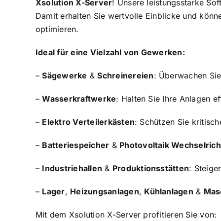
Xsolution X-Server
! Unsere leistungsstarke So
Damit erhalten Sie wertvolle Einblicke und könn
optimieren.
Ideal für eine Vielzahl von Gewerken:
–
Sägewerke
&
Schreinereien
: Überwachen Sie
–
Wasserkraftwerke
: Halten Sie Ihre Anlagen e
–
Elektro Verteilerkästen
: Schützen Sie kritis
–
Batteriespeicher
&
Photovoltaik Wechselrich
–
Industriehallen
&
Produktionsstätten
: Steige
–
Lager
,
Heizungsanlagen
,
Kühlanlagen
&
Mas
Mit dem Xsolution X-Server profitieren Sie von: