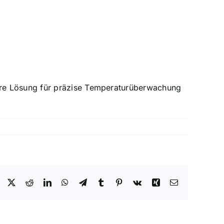
re Lösung für präzise Temperaturüberwachung
Facebook
X
Reddit
LinkedIn
WhatsApp
Telegram
Tumblr
Pinterest
Vk
Xing
Email