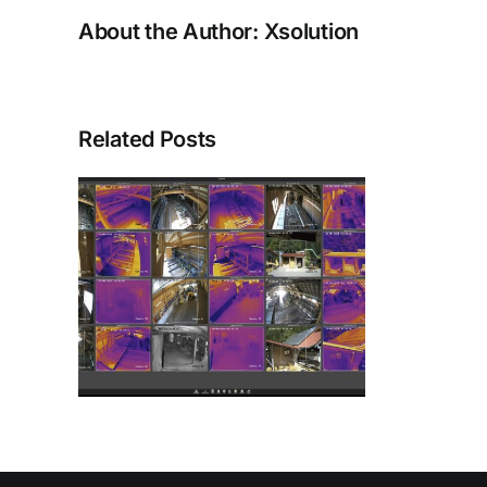
About the Author:
Xsolution
Related Posts
nd
m
ie
IP-
eras