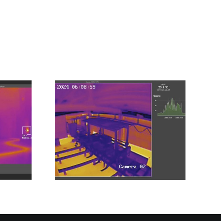
Sicherheit und
atur
Effizienz im
chung
Sägewerk: Die
ager
Vorteile von IP-
Wärmebildkameras