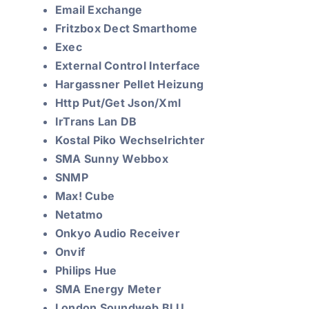
Email Exchange
Fritzbox Dect Smarthome
Exec
External Control Interface
Hargassner Pellet Heizung
Http Put/Get Json/Xml
IrTrans Lan DB
Kostal Piko Wechselrichter
SMA Sunny Webbox
SNMP
Max! Cube
Netatmo
Onkyo Audio Receiver
Onvif
Philips Hue
SMA Energy Meter
London Soundweb BLU