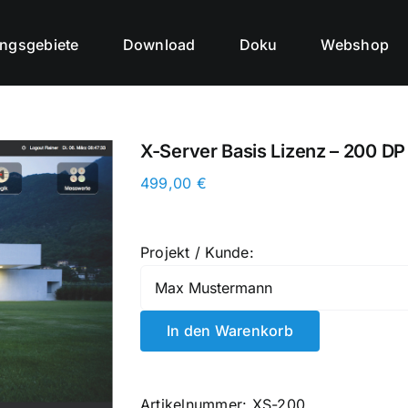
ngsgebiete
Download
Doku
Webshop
X-Server Basis Lizenz – 200 DP
499,00
€
Projekt / Kunde:
In den Warenkorb
Artikelnummer:
XS-200