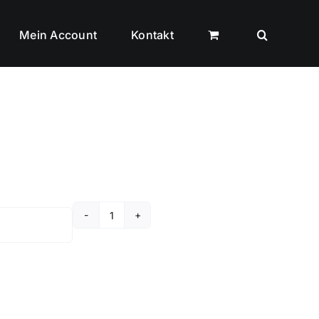
Mein Account
Kontakt
X-
Server
Basis
Lizenz
-