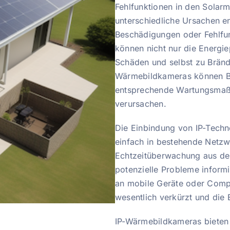
Fehlfunktionen in den Solar
unterschiedliche Ursachen e
Beschädigungen oder Fehlfun
können nicht nur die Energi
Schäden und selbst zu Bränd
Wärmebildkameras können Bet
entsprechende Wartungsmaßn
verursachen.
Die Einbindung von IP-Tech
einfach in bestehende Netzw
Echtzeitüberwachung aus der
potenzielle Probleme inform
an mobile Geräte oder Comp
wesentlich verkürzt und die 
IP-Wärmebildkameras bieten a