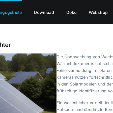
ngsgebiete
Download
Doku
Webshop
hter
Die Überwachung von Wechse
Wärmebildkameras hat sich al
Fehlervermeidung in solaren
Kameras nutzen fortschrittli
in den Solarmodulen und den
frühzeitige Identifizierung 
Ein wesentlicher Vorteil der 
Hotspots und überhitzte Ber