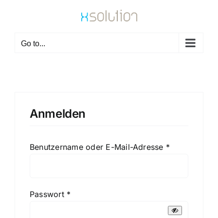
Skip
to
content
Go to...
Anmelden
Erforderlich
Benutzername oder E-Mail-Adresse
*
Erforderlich
Passwort
*