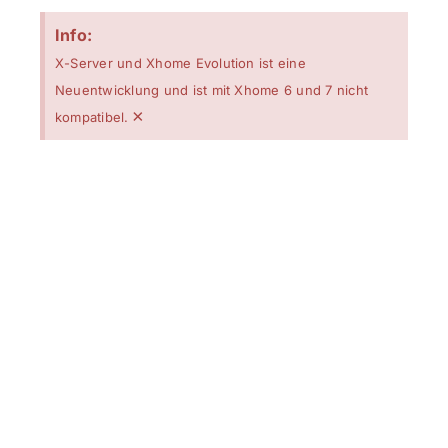
Info:
X-Server und Xhome Evolution ist eine
Neuentwicklung und ist mit Xhome 6 und 7 nicht
×
kompatibel.