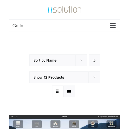
Skip
to
content
Go to...
Sort by
Name
Show
12 Products